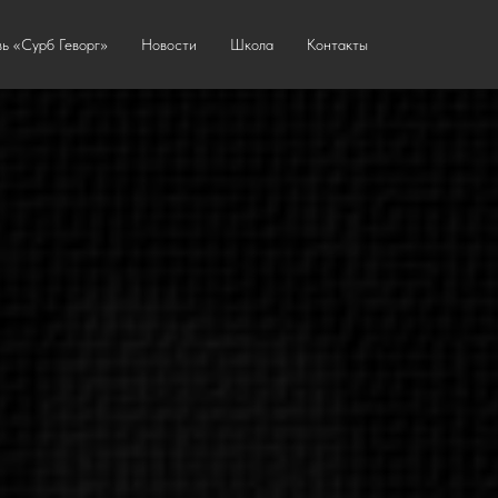
ь «Сурб Геворг»
Новости
Школа
Контакты