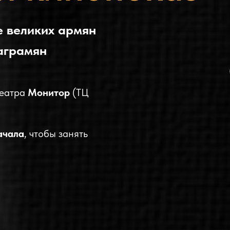
 великих армян
аграмян
еатра
Монитор
(ТЦ
ачала
, чтобы занять