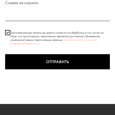
Ссылка на соцсети
Заполняя данную анкету, вы даете согласие на обработку, в том числе на
сбор, систематизацию, накопление, хранение (уточнение, обновление,
изменение) ваших персональных данных.
Ознакомится с политикой
конфиденциальности →
ОТПРАВИТЬ