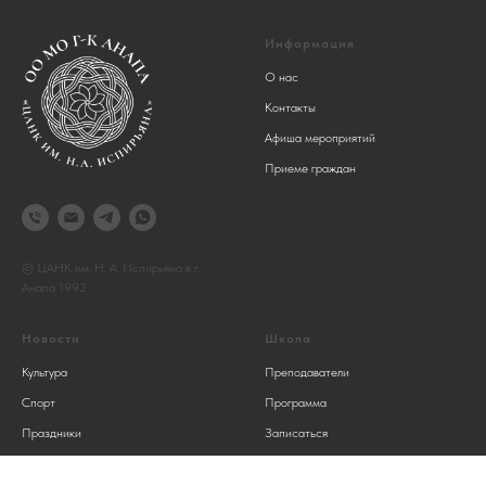
Информация
О нас
Контакты
Афиша мероприятий
Приеме граждан
© ЦАНК им. Н. А. Испирьяна в г.
Анапа 1992
Новости
Школа
Культура
Преподаватели
Спорт
Программа
Праздники
Записаться